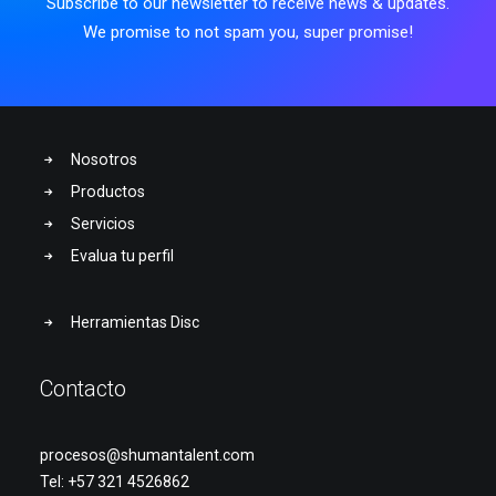
Subscribe to our newsletter to receive news & updates.
We promise to not spam you, super promise!
Nosotros
Productos
Servicios
Evalua tu perfil
Herramientas Disc
Contacto
procesos@shumantalent.com
Tel: +57
321 4526862