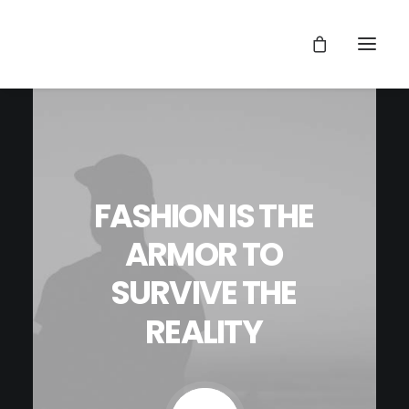
FASHION
IS
THE
ARMOR
TO
SURVIVE
THE
REALITY