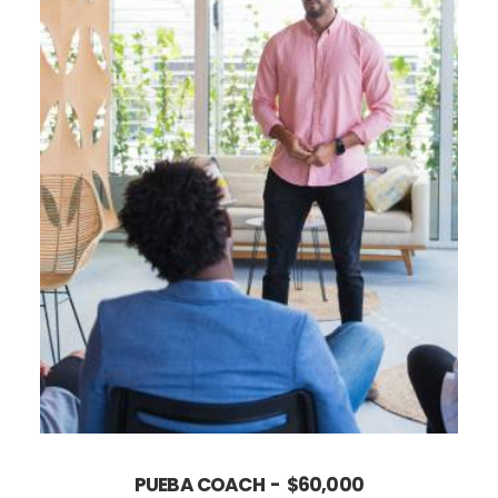
AÑADIR AL CARRITO
PUEBA COACH
$
60,000