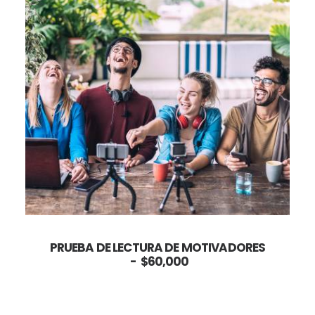
AÑADIR AL CARRITO
PRUEBA DE LECTURA DE MOTIVADORES
$
60,000
FASHION
SOMEHOW
IS