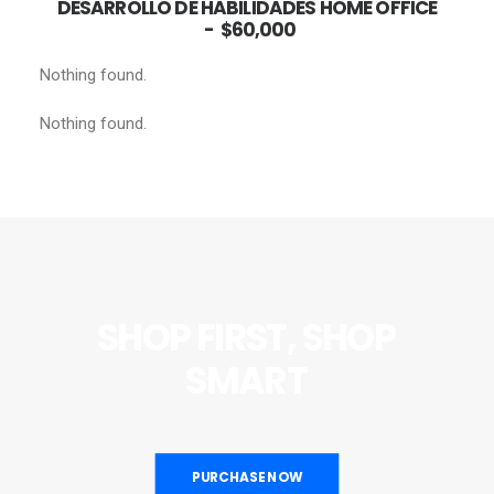
AÑADIR AL CARRITO
DESARROLLO DE HABILIDADES HOME OFFICE
$
60,000
Nothing found.
Nothing found.
SHOP
FIRST,
SHOP
SMART
PURCHASE NOW