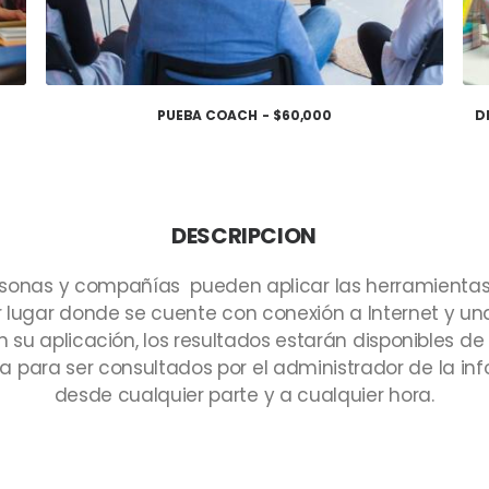
PUEBA COACH
$
60,000
D
AÑADIR AL CARRITO
DESCRIPCION
rsonas
y
compañías
pueden
aplicar
las
herramienta
r
lugar
donde
se
cuente
con
conexión
a
Internet
y
un
n
su
aplicación,
los
resultados
estarán
disponibles
de
ta
para
ser
consultados
por
el
administrador
de
la
in
desde
cualquier
parte
y
a
cualquier
hora.