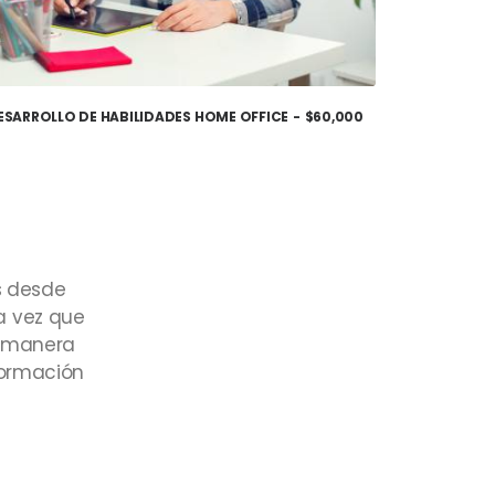
ESARROLLO DE HABILIDADES HOME OFFICE
$
60,000
AÑADIR AL CARRITO
s
desde
a
vez
que
manera
formación